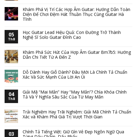
Khám Phá Vị Trí Các Hợp Âm Guitar: Hướng Dẫn Toàn
Diện Để Chơi Đệm Hát Thuần Thục Cùng Guitar Hà
Tĩnh
Học Guitar Lead Hiệu Quả: Con Đường Trở Thành
05
Nghệ Sĩ Solo Guitar Đỉnh Cao
Th8
Khám Phá Sức Hút Của Hợp Âm Guitar Bm7b5: Hướng
Dẫn Chi Tiết Từ A Đến Z
Dỗ Dành Hay Giỗ Dành? Đâu Mới Là Chính Tả Chuẩn
Xác Và Sức Mạnh Của Lời An Ủi
Giải Mã “Mai Mắn” Hay “May Mắn”? Chìa Khóa Chính
04
Tả Và Ý Nghĩa Sâu Sắc Của Từ May Mắn
Th8
Trải Nghiệm Hay Trãi Nghiệm: Giải Mã Chính Tả Chuẩn
Xác và Khám Phá Giá Trị Vượt Thời Gian
Chính Tả Tiếng Việt: Giữ Gìn Vẻ Đẹp Ngôn Ngữ Qua
03
Từng Dấu Chấm, Dấu Phẩy