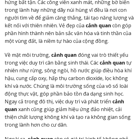
hứng bất tận. Các công viên xanh mát, những bờ biển
trong lành hay những dãy núi hùng vĩ đều là nơi con
người tìm về để giảm căng thẳng, tái tạo năng lượng và
kết nối với thiên nhiên. Vẻ đẹp của
cảnh quan
còn góp
phần hình thành nên bản sắc văn hóa và tinh thần của
một vùng đất, là niềm tự hào của cộng đồng.
Về mặt môi trường,
cảnh quan
đóng vai trò thiết yếu
trong việc duy trì cân bằng sinh thái. Các
cảnh quan
tự
nhiên như rừng, sông ngòi, hồ nước giúp điều hòa khí
hậu, cung cấp oxy, hấp thụ carbon dioxide, lọc không
khí và nước. Chúng là môi trường sống của vô số loài
động thực vật, góp phần bảo tồn đa dạng sinh học.
Ngay cả trong đô thị, việc duy trì và phát triển
cảnh
quan
xanh cũng giúp giảm hiệu ứng đảo nhiệt, cải
thiện chất lượng không khí và tạo ra không gian sống
trong lành hơn cho cư dân.