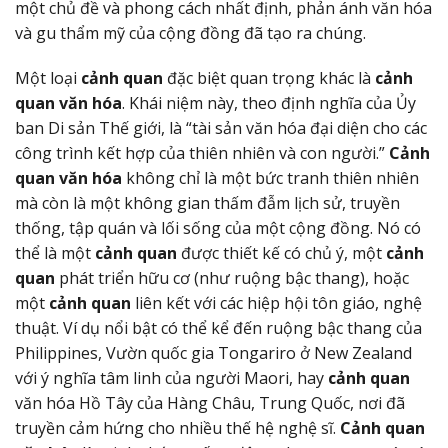
một chủ đề và phong cách nhất định, phản ánh văn hóa
và gu thẩm mỹ của cộng đồng đã tạo ra chúng.
Một loại
cảnh quan
đặc biệt quan trọng khác là
cảnh
quan văn hóa
. Khái niệm này, theo định nghĩa của Ủy
ban Di sản Thế giới, là “tài sản văn hóa đại diện cho các
công trình kết hợp của thiên nhiên và con người.”
Cảnh
quan văn hóa
không chỉ là một bức tranh thiên nhiên
mà còn là một không gian thấm đẫm lịch sử, truyền
thống, tập quán và lối sống của một cộng đồng. Nó có
thể là một
cảnh quan
được thiết kế có chủ ý, một
cảnh
quan
phát triển hữu cơ (như ruộng bậc thang), hoặc
một
cảnh quan
liên kết với các hiệp hội tôn giáo, nghệ
thuật. Ví dụ nổi bật có thể kể đến ruộng bậc thang của
Philippines, Vườn quốc gia Tongariro ở New Zealand
với ý nghĩa tâm linh của người Maori, hay
cảnh quan
văn hóa Hồ Tây của Hàng Châu, Trung Quốc, nơi đã
truyền cảm hứng cho nhiều thế hệ nghệ sĩ.
Cảnh quan