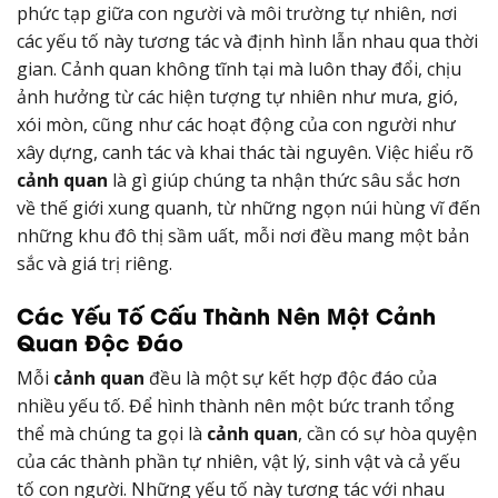
phức tạp giữa con người và môi trường tự nhiên, nơi
các yếu tố này tương tác và định hình lẫn nhau qua thời
gian. Cảnh quan không tĩnh tại mà luôn thay đổi, chịu
ảnh hưởng từ các hiện tượng tự nhiên như mưa, gió,
xói mòn, cũng như các hoạt động của con người như
xây dựng, canh tác và khai thác tài nguyên. Việc hiểu rõ
cảnh quan
là gì giúp chúng ta nhận thức sâu sắc hơn
về thế giới xung quanh, từ những ngọn núi hùng vĩ đến
những khu đô thị sầm uất, mỗi nơi đều mang một bản
sắc và giá trị riêng.
Các Yếu Tố Cấu Thành Nên Một Cảnh
Quan Độc Đáo
Mỗi
cảnh quan
đều là một sự kết hợp độc đáo của
nhiều yếu tố. Để hình thành nên một bức tranh tổng
thể mà chúng ta gọi là
cảnh quan
, cần có sự hòa quyện
của các thành phần tự nhiên, vật lý, sinh vật và cả yếu
tố con người. Những yếu tố này tương tác với nhau