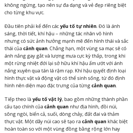
không ngừng, tạo nên sự đa dạng và vẻ đẹp riêng biệt
cho từng khu vực.
Đầu tiên phải kể đến các
yếu tố tự nhiên
. Đó là ánh
sáng, thời tiết, khí hậu – những tác nhân vô hình
nhưng có sức ảnh hưởng mạnh mẽ đến hình thái và sắc
thái của
cảnh quan
. Chẳng hạn, một vùng sa mạc sẽ có
ánh nắng gay gắt và lượng mưa cực kỳ thấp, trong khi
một rừng nhiệt đới lại sở hữu khí hậu ẩm ướt với ánh
nắng xuyên qua tán lá rậm rạp. Khí hậu quyết định loại
hình thực vật và động vật có thể sinh sống, từ đó định
hình nên diện mạo đặc trưng của từng
cảnh quan
.
Tiếp theo là
yếu tố vật lý
, bao gồm những thành phần
cấu tạo chính của
cảnh quan
như địa hình, đồi núi,
sông ngòi, biển cả, suối, dòng chảy, đất đai và thảm
thực vật. Một dãy núi cao sẽ tạo ra
cảnh quan
khác biệt
hoàn toàn so với một vùng đồng bằng rộng lớn hay