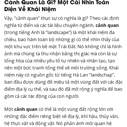
Cảnh Quan Là Gì? Một Cái Nhìn Toàn
Diện Về Khái Niệm
Vậy, “cảnh quan” thực sự có nghĩa là gì? Theo các định
nghĩa từ điển và các tài liệu chuyên ngành,
cảnh quan
(trong tiếng Anh là “landscape”) là một khái niệm đa
chiều, bao hàm toàn bộ những gì có thể nhìn thấy của
một khu vực trên bề mặt Trái Đất. Nó không chỉ là hình
ảnh mà chúng ta thu nhận bằng thị giác mà còn là sự
tổng hòa của nhiều yếu tố tự nhiên và nhân tạo, tạo
nên một bức tranh tổng thể về môi trường sống. Khái
niệm này có nguồn gốc từ tiếng Hà Lan “landschap”,
ban đầu được dùng để miêu tả một vùng đất với các đặc
điểm địa lý cụ thể, và sau đó đã mở rộng ý nghĩa để bao
gồm cả các tác động của con người.
Một
cảnh quan
có thể là một vùng đất rộng lớn với
những đặc điểm riêng biệt về địa lý, khí hậu, thủy văn,
hệ thực vật và động vật. Nó phản ánh mối quan hệ