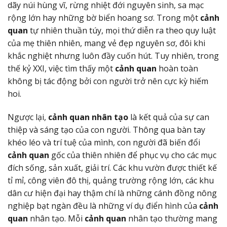
dãy núi hùng vĩ, rừng nhiệt đới nguyên sinh, sa mạc
rộng lớn hay những bờ biển hoang sơ. Trong một
cảnh
quan
tự nhiên thuần túy, mọi thứ diễn ra theo quy luật
của mẹ thiên nhiên, mang vẻ đẹp nguyên sơ, đôi khi
khắc nghiệt nhưng luôn đầy cuốn hút. Tuy nhiên, trong
thế kỷ XXI, việc tìm thấy một
cảnh quan
hoàn toàn
không bị tác động bởi con người trở nên cực kỳ hiếm
hoi.
Ngược lại,
cảnh quan nhân tạo
là kết quả của sự can
thiệp và sáng tạo của con người. Thông qua bàn tay
khéo léo và trí tuệ của mình, con người đã biến đổi
cảnh quan
gốc của thiên nhiên để phục vụ cho các mục
đích sống, sản xuất, giải trí. Các khu vườn được thiết kế
tỉ mỉ, công viên đô thị, quảng trường rộng lớn, các khu
dân cư hiện đại hay thậm chí là những cánh đồng nông
nghiệp bạt ngàn đều là những ví dụ điển hình của
cảnh
quan
nhân tạo. Mỗi
cảnh quan
nhân tạo thường mang