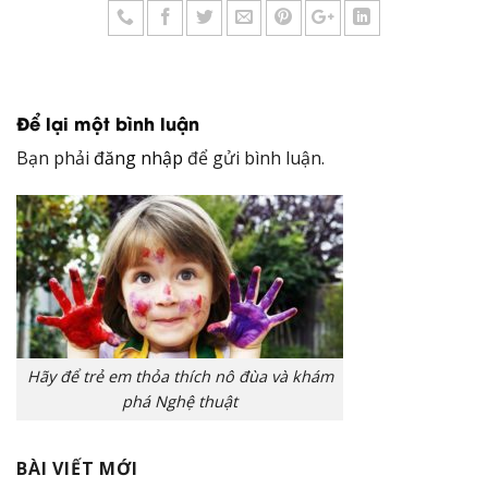
Để lại một bình luận
Bạn phải
đăng nhập
để gửi bình luận.
Hãy để trẻ em thỏa thích nô đùa và khám
phá Nghệ thuật
BÀI VIẾT MỚI