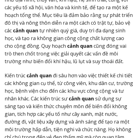
các yếu tố xã hội, văn hóa và kinh tế, để tạo ra một kế
hoạch tổng thể. Mục tiêu là đảm bảo rằng sự phát triển
đô thị và nông thôn diễn ra một cách có trật tự, bảo vệ
các
cảnh quan
tự nhiên quý giá, duy trì đa dạng sinh
học, và tạo ra không gian công cộng chất lượng cao
cho cộng đồng. Quy hoạch
cảnh quan
cũng đóng vai
trò then chốt trong việc giải quyết các vấn đề môi
trường như biến đổi khí hậu, lũ lụt và suy thoái đất.
Kiến trúc
cảnh quan
đi sâu hơn vào việc thiết kế chi tiết
các không gian cụ thể, từ công viên, khu dân cư, trường
học, bệnh viện cho đến các khu vực công cộng và tư
nhân khác. Các kiến trúc sư
cảnh quan
sử dụng sự
sáng tạo và kiến thức chuyên môn để biến đổi không
gian, tích hợp các yếu tố như cây xanh, mặt nước,
đường đi, vật liệu xây dựng và ánh sáng để tạo ra một
môi trường hấp dẫn, tiện nghi và chức năng. Họ không
chỉ chú trọng đến vẻ đẹp thẩm mỹ mà còn quan tâm