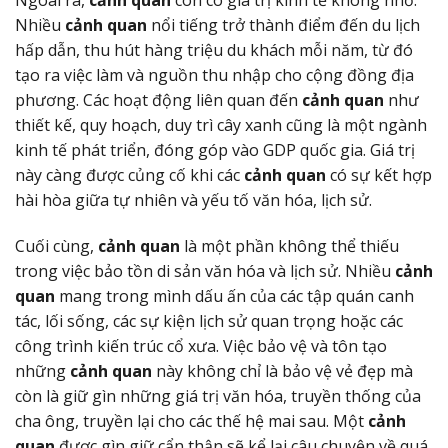
Ngoài ra,
cảnh quan
còn có giá trị kinh tế không nhỏ.
Nhiều
cảnh quan
nổi tiếng trở thành điểm đến du lịch
hấp dẫn, thu hút hàng triệu du khách mỗi năm, từ đó
tạo ra việc làm và nguồn thu nhập cho cộng đồng địa
phương. Các hoạt động liên quan đến
cảnh quan
như
thiết kế, quy hoạch, duy trì cây xanh cũng là một ngành
kinh tế phát triển, đóng góp vào GDP quốc gia. Giá trị
này càng được củng cố khi các
cảnh quan
có sự kết hợp
hài hòa giữa tự nhiên và yếu tố văn hóa, lịch sử.
Cuối cùng,
cảnh quan
là một phần không thể thiếu
trong việc bảo tồn di sản văn hóa và lịch sử. Nhiều
cảnh
quan
mang trong mình dấu ấn của các tập quán canh
tác, lối sống, các sự kiện lịch sử quan trọng hoặc các
công trình kiến trúc cổ xưa. Việc bảo vệ và tôn tạo
những
cảnh quan
này không chỉ là bảo vệ vẻ đẹp mà
còn là giữ gìn những giá trị văn hóa, truyền thống của
cha ông, truyền lại cho các thế hệ mai sau. Một
cảnh
quan
được gìn giữ cẩn thận sẽ kể lại câu chuyện về quá