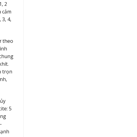
1, 2
nh cảm
3, 4,
ừ theo
hình
 chung
hít.
h trọn
ình,
hủy
ite: 5
òng
–
 cạnh