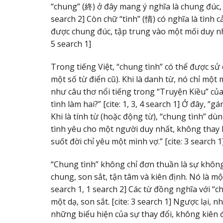
“chung” (終) ở đây mang ý nghĩa là chung đúc, tậ
search 2] Còn chữ “tình” (情) có nghĩa là tình c
được chung đúc, tập trung vào một mối duy nhấ
5 search 1]
Trong tiếng Việt, “chung tình” có thể được sử d
một số từ điển cũ). Khi là danh từ, nó chỉ một
như câu thơ nổi tiếng trong “Truyện Kiều” củ
tình làm hai?” [cite: 1, 3, 4 search 1] Ở đây, 
Khi là tính từ (hoặc động từ), “chung tình” d
tình yêu cho một người duy nhất, không thay l
suốt đời chỉ yêu một mình vợ.” [cite: 3 search 1
“Chung tình” không chỉ đơn thuần là sự không
chung, son sắt, tận tâm và kiên định. Nó là mộ
search 1, 1 search 2] Các từ đồng nghĩa với “
một dạ, son sắt. [cite: 3 search 1] Ngược lại, n
những biểu hiện của sự thay đổi, không kiên đị