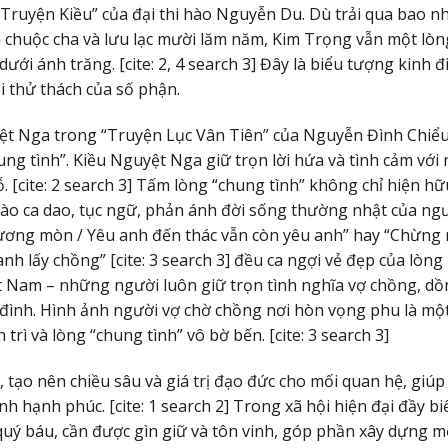
“Truyện Kiều” của đại thi hào Nguyễn Du. Dù trải qua bao n
h chuộc cha và lưu lạc mười lăm năm, Kim Trọng vẫn một lòn
ưới ánh trăng. [cite: 2, 4 search 3] Đây là biểu tượng kinh đ
i thử thách của số phận.
yệt Nga trong “Truyện Lục Vân Tiên” của Nguyễn Đình Chiể
ng tình”. Kiều Nguyệt Nga giữ trọn lời hứa và tình cảm với
 [cite: 2 search 3] Tấm lòng “chung tình” không chỉ hiện hữ
vào ca dao, tục ngữ, phản ánh đời sống thường nhật của ng
xương mòn / Yêu anh đến thác vẫn còn yêu anh” hay “Chừng
 lấy chồng” [cite: 3 search 3] đều ca ngợi vẻ đẹp của lòng
ệt Nam – những người luôn giữ trọn tình nghĩa vợ chồng, dồ
 đình. Hình ảnh người vợ chờ chồng nơi hòn vọng phu là mộ
ì và lòng “chung tình” vô bờ bến. [cite: 3 search 3]
u, tạo nên chiều sâu và giá trị đạo đức cho mối quan hệ, giúp
nh hạnh phúc. [cite: 1 search 2] Trong xã hội hiện đại đầy bi
uý báu, cần được gìn giữ và tôn vinh, góp phần xây dựng m