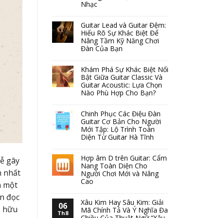
Nhạc
Guitar Lead và Guitar Đệm:
Hiểu Rõ Sự Khác Biệt Để
Nâng Tầm Kỹ Năng Chơi
Đàn Của Bạn
Khám Phá Sự Khác Biệt Nổi
Bật Giữa Guitar Classic Và
Guitar Acoustic: Lựa Chọn
Nào Phù Hợp Cho Bạn?
Chinh Phục Các Điệu Đàn
Guitar Cơ Bản Cho Người
Mới Tập: Lộ Trình Toàn
Diện Từ Guitar Hà Tĩnh
Hợp âm D trên Guitar: Cẩm
dễ gây
Nang Toàn Diện Cho
n nhất
Người Chơi Mới và Nâng
Cao
n một
ạn đọc
Xâu Kim Hay Sâu Kim: Giải
06
o hữu
Mã Chính Tả Và Ý Nghĩa Đa
Th8
Chiều Của Thuật Ngữ “Xâu