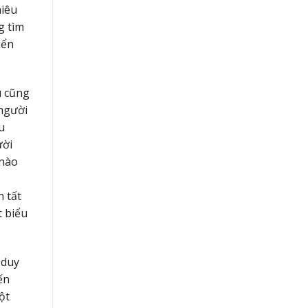
hiêu
g tìm
iển
u cũng
 người
u
ười
 nào
n tất
t biểu
 duy
ến
ột