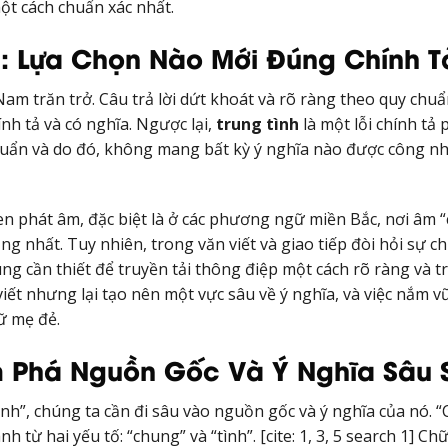
một cách chuẩn xác nhất.
h: Lựa Chọn Nào Mới Đúng Chính T
 Nam trăn trở. Câu trả lời dứt khoát và rõ ràng theo quy chu
nh tả và có nghĩa. Ngược lại,
trung tình
là một lỗi chính tả 
 chuẩn và do đó, không mang bất kỳ ý nghĩa nào được công nh
n phát âm, đặc biệt là ở các phương ngữ miền Bắc, nơi âm “
 nhất. Tuy nhiên, trong văn viết và giao tiếp đòi hỏi sự c
ùng cần thiết để truyền tải thông điệp một cách rõ ràng và t
viết nhưng lại tạo nên một vực sâu về ý nghĩa, và việc nắm 
ữ mẹ đẻ.
m Phá Nguồn Gốc Và Ý Nghĩa Sâu 
nh”, chúng ta cần đi sâu vào nguồn gốc và ý nghĩa của nó. 
 từ hai yếu tố: “chung” và “tình”. [cite: 1, 3, 5 search 1] Ch