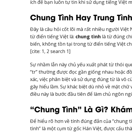
ích để bạn luôn tự tin khi sử dụng tiếng Việt 
Chung Tình Hay Trung Tìn
Đây là câu hỏi cốt lõi mà rất nhiều người Việt
từ điển tiếng Việt là:
chung tình
là từ đúng chí
biến, không tồn tại trong từ điển tiếng Việt
[cite: 1, 2 search 1]
Sự nhầm lẫn này chủ yếu xuất phát từ thói que
“tr” thường được đọc gần giống nhau hoặc đồng
xác, việc phân biệt và sử dụng đúng từ là vô c
gây hiểu lầm. Sự khác biệt dù nhỏ về mặt chữ 
điều này là bước đầu tiên để làm chủ ngôn ng
“Chung Tình” Là Gì? Khá
Để hiểu rõ hơn về tính đúng đắn của “chung tì
tình” là một cụm từ gốc Hán Việt, được cấu thành