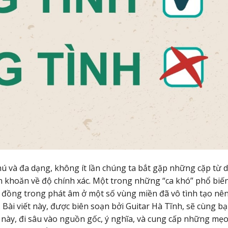
 và đa dạng, không ít lần chúng ta bắt gặp những cặp từ 
ăn khoăn về độ chính xác. Một trong những “ca khó” phổ biế
ng đồng trong phát âm ở một số vùng miền đã vô tình tạo nê
 Bài viết này, được biên soạn bởi Guitar Hà Tĩnh, sẽ cùng b
ừ này, đi sâu vào nguồn gốc, ý nghĩa, và cung cấp những mẹ