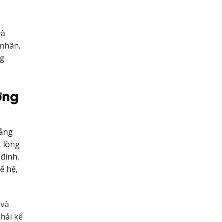
và
 nhân.
ng
ợng
tảng
t lòng
 đình,
ế hệ,
 và
hải kể