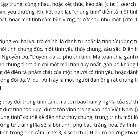
p trung, cùng nhau, hoặc kết thúc, kéo dài. [cite: 1 search 
ảm, yêu thương. Khi kết hợp lại, “chung tình” diễn tả một tì
t, hoặc một tình cảm bền vững, trước sau như một. [cite: 1, 
ụng với hai vai trò chính: là danh từ hoặc là tính từ (động t
 mối tình chung đúc, một tình yêu thủy chung, sâu sắc. Điển 
a Nguyễn Du: “Duyên kia có phụ chi tình, Mà toan chia gánh
“gánh chung tình” ám chỉ một mối tình duy nhất, gắn bó khăng k
ùng để diễn tả phẩm chất của một người có tình yêu hoặc dàn
òng đổi dạ. Ví dụ: “Anh ấy là một người đàn ông rất chung t
]
 thay đổi trong tình cảm, mà còn bao hàm ý nghĩa của sự t
t đức tính cao đẹp, được tôn vinh trong văn hóa Việt Nam. [c
chung tình” có thể kể đến như thủy chung, trung trinh, một l
hững từ trái nghĩa sẽ là bội tình, phụ bạc, trăng hoa, đa tình 
nh trong tình cảm. [cite: 3, 4 search 1] Hiểu rõ những khía