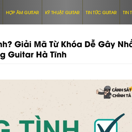
HỢP ÂM GUITAR
KỸ THUẬT GUITAR
TIN TỨC GUITAR
TIN
ình? Giải Mã Từ Khóa Dễ Gây N
g Guitar Hà Tĩnh