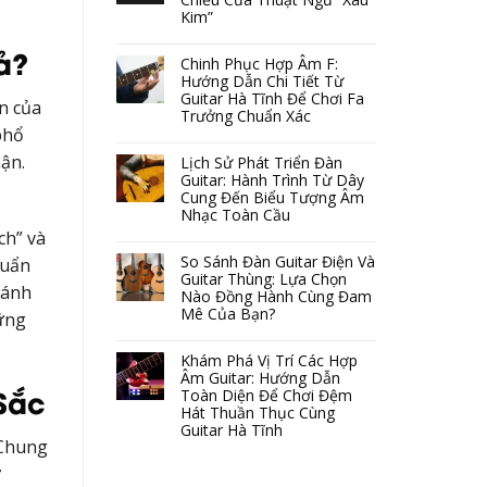
Kim”
ả?
Chinh Phục Hợp Âm F:
Hướng Dẫn Chi Tiết Từ
Guitar Hà Tĩnh Để Chơi Fa
ẩn của
Trưởng Chuẩn Xác
phổ
ận.
Lịch Sử Phát Triển Đàn
Guitar: Hành Trình Từ Dây
Cung Đến Biểu Tượng Âm
Nhạc Toàn Cầu
ch” và
So Sánh Đàn Guitar Điện Và
huẩn
Guitar Thùng: Lựa Chọn
ránh
Nào Đồng Hành Cùng Đam
Mê Của Bạn?
vững
Khám Phá Vị Trí Các Hợp
Âm Guitar: Hướng Dẫn
Sắc
Toàn Diện Để Chơi Đệm
Hát Thuần Thục Cùng
Guitar Hà Tĩnh
“Chung
ữ