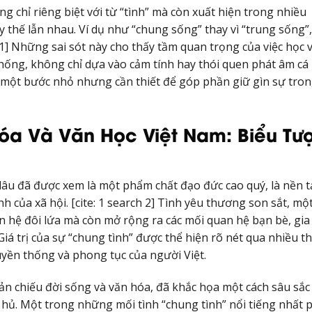
ng chỉ riêng biệt với từ “tình” mà còn xuất hiện trong nhiều
y thế lẫn nhau. Ví dụ như “chung sống” thay vì “trung sống”,
ch 1] Những sai sót này cho thấy tầm quan trọng của việc học 
thống, không chỉ dựa vào cảm tính hay thói quen phát âm cá
là một bước nhỏ nhưng cần thiết để góp phần giữ gìn sự tro
óa Và Văn Học Việt Nam: Biểu Tư
lâu đã được xem là một phẩm chất đạo đức cao quý, là nền 
 của xã hội. [cite: 1 search 2] Tình yêu thương son sắt, mộ
 hệ đôi lứa mà còn mở rộng ra các mối quan hệ bạn bè, gia
iá trị của sự “chung tình” được thể hiện rõ nét qua nhiều th
yền thống và phong tục của người Việt.
ản chiếu đời sống và văn hóa, đã khắc họa một cách sâu sắc
ủ. Một trong những mối tình “chung tình” nổi tiếng nhất p