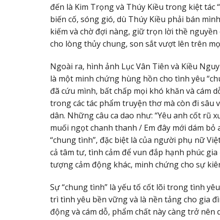
đến là Kim Trọng và Thúy Kiều trong kiệt tác 
biến cố, sóng gió, dù Thúy Kiều phải bán mìn
kiếm và chờ đợi nàng, giữ trọn lời thề nguyền d
cho lòng thủy chung, son sắt vượt lên trên mọ
Ngoài ra, hình ảnh Lục Vân Tiên và Kiều Ngu
là một minh chứng hùng hồn cho tình yêu “chu
đã cứu mình, bất chấp mọi khó khăn và cám dỗ.
trong các tác phẩm truyện thơ mà còn đi sâu 
dân. Những câu ca dao như: “Yêu anh cốt rũ 
muối ngọt chanh thanh / Em đây mới dám bỏ anh
“chung tình”, đặc biệt là của người phụ nữ Vi
cả tâm tư, tình cảm để vun đắp hạnh phúc gia
tượng cảm động khác, minh chứng cho sự kiên tr
Sự “chung tình” là yếu tố cốt lõi trong tình yê
trì tình yêu bền vững và là nền tảng cho gia đì
động và cám dỗ, phẩm chất này càng trở nên q