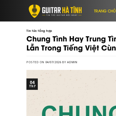
Skip
to
TRANG CHỦ
content
Tin tức tổng hợp
Chung Tình Hay Trung T
Lẫn Trong Tiếng Việt Cùn
POSTED ON
04/07/2026
BY
ADMIN
04
Th7