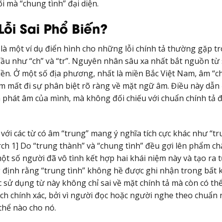
õi mà “chung tình” đại diện.
Lỗi Sai Phổ Biến?
 là một ví dụ điển hình cho những lỗi chính tả thường gặp t
 đầu như “ch” và “tr”. Nguyên nhân sâu xa nhất bắt nguồn từ
iền. Ở một số địa phương, nhất là miền Bắc Việt Nam, âm “ch
m mất đi sự phân biệt rõ ràng về mặt ngữ âm. Điều này dẫn
h phát âm của mình, mà không đối chiếu với chuẩn chính tả 
với các từ có âm “trung” mang ý nghĩa tích cực khác như “t
search 1] Do “trung thành” và “chung tình” đều gợi lên phẩm ch
ột số người đã vô tình kết hợp hai khái niệm này và tạo ra 
ng định rằng “trung tình” không hề được ghi nhận trong bất 
Việc sử dụng từ này không chỉ sai về mặt chính tả mà còn có th
ách chính xác, bởi vì người đọc hoặc người nghe theo chuẩn
thể nào cho nó.