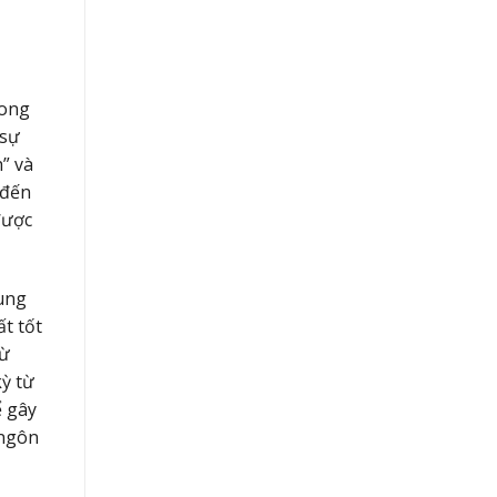
rong
 sự
” và
 đến
được
rung
ất tốt
từ
kỳ từ
ể gây
 ngôn