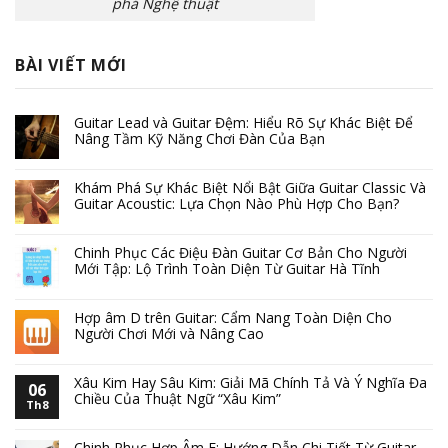
phá Nghệ thuật
BÀI VIẾT MỚI
Guitar Lead và Guitar Đệm: Hiểu Rõ Sự Khác Biệt Để
Nâng Tầm Kỹ Năng Chơi Đàn Của Bạn
Khám Phá Sự Khác Biệt Nổi Bật Giữa Guitar Classic Và
Guitar Acoustic: Lựa Chọn Nào Phù Hợp Cho Bạn?
Chinh Phục Các Điệu Đàn Guitar Cơ Bản Cho Người
Mới Tập: Lộ Trình Toàn Diện Từ Guitar Hà Tĩnh
Hợp âm D trên Guitar: Cẩm Nang Toàn Diện Cho
Người Chơi Mới và Nâng Cao
Xâu Kim Hay Sâu Kim: Giải Mã Chính Tả Và Ý Nghĩa Đa
06
Chiều Của Thuật Ngữ “Xâu Kim”
Th8
Chinh Phục Hợp Âm F: Hướng Dẫn Chi Tiết Từ Guitar