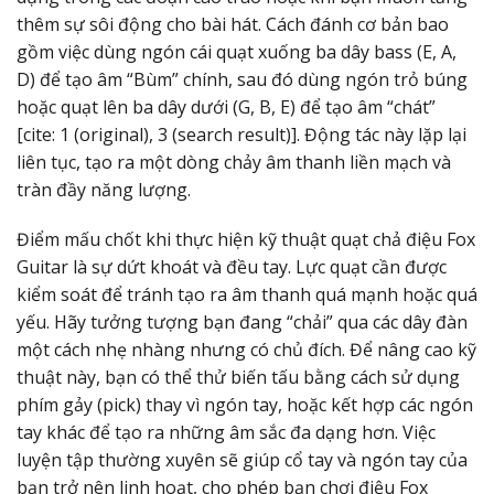
thêm sự sôi động cho bài hát. Cách đánh cơ bản bao
gồm việc dùng ngón cái quạt xuống ba dây bass (E, A,
D) để tạo âm “Bùm” chính, sau đó dùng ngón trỏ búng
hoặc quạt lên ba dây dưới (G, B, E) để tạo âm “chát”
[cite: 1 (original), 3 (search result)]. Động tác này lặp lại
liên tục, tạo ra một dòng chảy âm thanh liền mạch và
tràn đầy năng lượng.
Điểm mấu chốt khi thực hiện kỹ thuật quạt chả điệu Fox
Guitar là sự dứt khoát và đều tay. Lực quạt cần được
kiểm soát để tránh tạo ra âm thanh quá mạnh hoặc quá
yếu. Hãy tưởng tượng bạn đang “chải” qua các dây đàn
một cách nhẹ nhàng nhưng có chủ đích. Để nâng cao kỹ
thuật này, bạn có thể thử biến tấu bằng cách sử dụng
phím gảy (pick) thay vì ngón tay, hoặc kết hợp các ngón
tay khác để tạo ra những âm sắc đa dạng hơn. Việc
luyện tập thường xuyên sẽ giúp cổ tay và ngón tay của
bạn trở nên linh hoạt, cho phép bạn chơi điệu Fox