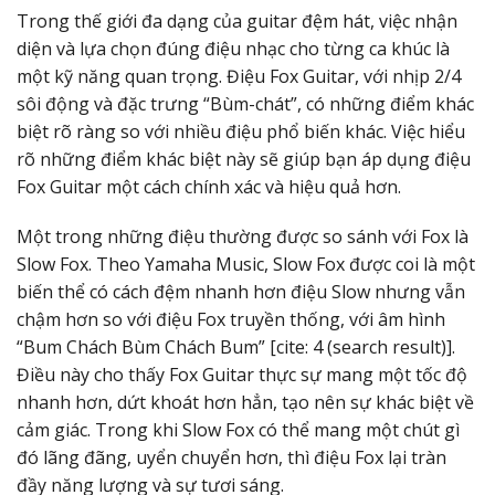
Trong thế giới đa dạng của guitar đệm hát, việc nhận
diện và lựa chọn đúng điệu nhạc cho từng ca khúc là
một kỹ năng quan trọng. Điệu Fox Guitar, với nhịp 2/4
sôi động và đặc trưng “Bùm-chát”, có những điểm khác
biệt rõ ràng so với nhiều điệu phổ biến khác. Việc hiểu
rõ những điểm khác biệt này sẽ giúp bạn áp dụng điệu
Fox Guitar một cách chính xác và hiệu quả hơn.
Một trong những điệu thường được so sánh với Fox là
Slow Fox. Theo Yamaha Music, Slow Fox được coi là một
biến thể có cách đệm nhanh hơn điệu Slow nhưng vẫn
chậm hơn so với điệu Fox truyền thống, với âm hình
“Bum Chách Bùm Chách Bum” [cite: 4 (search result)].
Điều này cho thấy Fox Guitar thực sự mang một tốc độ
nhanh hơn, dứt khoát hơn hẳn, tạo nên sự khác biệt về
cảm giác. Trong khi Slow Fox có thể mang một chút gì
đó lãng đãng, uyển chuyển hơn, thì điệu Fox lại tràn
đầy năng lượng và sự tươi sáng.