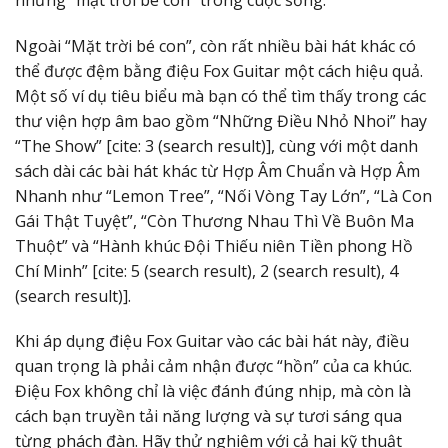
Ngoài “Mặt trời bé con”, còn rất nhiều bài hát khác có
thể được đệm bằng điệu Fox Guitar một cách hiệu quả.
Một số ví dụ tiêu biểu mà bạn có thể tìm thấy trong các
thư viện hợp âm bao gồm “Những Điều Nhỏ Nhoi” hay
“The Show” [cite: 3 (search result)], cùng với một danh
sách dài các bài hát khác từ Hợp Âm Chuẩn và Hợp Âm
Nhanh như “Lemon Tree”, “Nối Vòng Tay Lớn”, “Là Con
Gái Thật Tuyệt”, “Còn Thương Nhau Thì Về Buôn Ma
Thuột” và “Hành khúc Đội Thiếu niên Tiền phong Hồ
Chí Minh” [cite: 5 (search result), 2 (search result), 4
(search result)].
Khi áp dụng điệu Fox Guitar vào các bài hát này, điều
quan trọng là phải cảm nhận được “hồn” của ca khúc.
Điệu Fox không chỉ là việc đánh đúng nhịp, mà còn là
cách bạn truyền tải năng lượng và sự tươi sáng qua
từng phách đàn. Hãy thử nghiệm với cả hai kỹ thuật