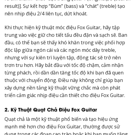
result)]. Sự kết hợp “Bùm” (bass) và “chát” (treble) tạo
nên nhịp điệu 2/4 liên tục, dứt khoát.
Khi thực hiện kỹ thuật móc điệu Fox Guitar, hãy tập
trung vào việc giữ cho tiết tấu đều đặn và sạch sẽ. Ban
đầu, có thể bạn sẽ thấy khó khăn trong việc phối hợp
độc lập giữa ngón cái và các ngón móc dây treble,
nhưng với sự kiên trì luyện tập, động tác sẽ trở nên
trơn tru hơn. Hãy bắt đầu với tốc độ chậm, cảm nhận
từng phách, rồi dần dần tăng tốc độ khi bạn đã quen
thuộc với chuyển động. Điều này không chỉ giúp bạn
xây dựng nền tảng kỹ thuật vững chắc mà còn phát
triển cảm giác nhịp điệu cần thiết cho điệu Fox Guitar.
2. Kỹ Thuật Quạt Chả Điệu Fox Guitar
Quạt chả là một kỹ thuật phổ biến và tạo hiệu ứng
mạnh mẽ hơn cho điệu Fox Guitar, thường được sử
dụng trong các đoạn cao trào hoặc khi bạn muốn tăng