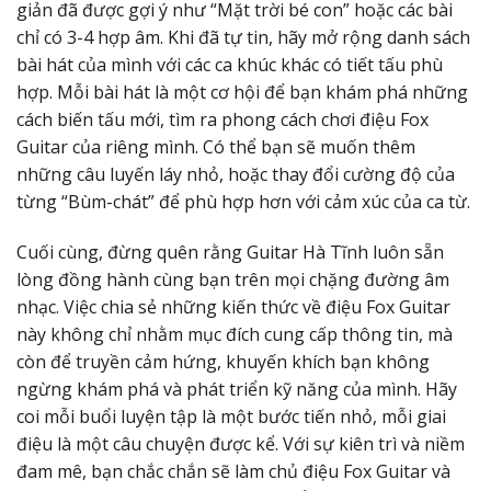
giản đã được gợi ý như “Mặt trời bé con” hoặc các bài
chỉ có 3-4 hợp âm. Khi đã tự tin, hãy mở rộng danh sách
bài hát của mình với các ca khúc khác có tiết tấu phù
hợp. Mỗi bài hát là một cơ hội để bạn khám phá những
cách biến tấu mới, tìm ra phong cách chơi điệu Fox
Guitar của riêng mình. Có thể bạn sẽ muốn thêm
những câu luyến láy nhỏ, hoặc thay đổi cường độ của
từng “Bùm-chát” để phù hợp hơn với cảm xúc của ca từ.
Cuối cùng, đừng quên rằng Guitar Hà Tĩnh luôn sẵn
lòng đồng hành cùng bạn trên mọi chặng đường âm
nhạc. Việc chia sẻ những kiến thức về điệu Fox Guitar
này không chỉ nhằm mục đích cung cấp thông tin, mà
còn để truyền cảm hứng, khuyến khích bạn không
ngừng khám phá và phát triển kỹ năng của mình. Hãy
coi mỗi buổi luyện tập là một bước tiến nhỏ, mỗi giai
điệu là một câu chuyện được kể. Với sự kiên trì và niềm
đam mê, bạn chắc chắn sẽ làm chủ điệu Fox Guitar và