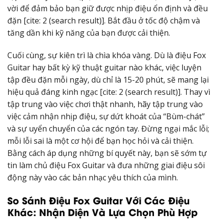
vời để đảm bảo bạn giữ được nhịp điệu ổn định và đều
đặn [cite: 2 (search result)]. Bắt đầu ở tốc độ chậm và
tăng dần khi kỹ năng của bạn được cải thiện.
Cuối cùng, sự kiên trì là chìa khóa vàng. Dù là điệu Fox
Guitar hay bất kỳ kỹ thuật guitar nào khác, việc luyện
tập đều đặn mỗi ngày, dù chỉ là 15-20 phút, sẽ mang lại
hiệu quả đáng kinh ngạc [cite: 2 (search result)]. Thay vì
tập trung vào việc chơi thật nhanh, hãy tập trung vào
việc cảm nhận nhịp điệu, sự dứt khoát của “Bùm-chát”
và sự uyển chuyển của các ngón tay. Đừng ngại mắc lỗi;
mỗi lỗi sai là một cơ hội để bạn học hỏi và cải thiện.
Bằng cách áp dụng những bí quyết này, bạn sẽ sớm tự
tin làm chủ điệu Fox Guitar và đưa những giai điệu sôi
động này vào các bản nhạc yêu thích của mình.
So Sánh Điệu Fox Guitar Với Các Điệu
Khác: Nhận Diện Và Lựa Chọn Phù Hợp