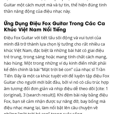
Guitar một cách mượt mà và tự tin, thể hiện đúng tinh
thần năng động của điệu nhạc này.
Ứng Dụng Điệu Fox Guitar Trong Các Ca
Khúc Việt Nam Nổi Tiếng
Điệu Fox Guitar với tiết tấu sôi động và vui tươi của
mình đã trở thành lựa chọn lý tưởng cho rất nhiều ca
khúc Việt Nam, đặc biệt là những bài hát có giai điệu
trẻ trung, trong sáng hoặc mang tính chất cách mạng,
hào hùng. Một trong những ví dụ kinh điển nhất phải
kể đến chính là bài “Mặt trời bé con” của nhạc sĩ Trần
Tiến. Đây là một ca khúc tuyệt vời để luyện tập điệu Fox
Guitar cho người mới bắt đầu, bởi vì nó có cấu trúc hợp
âm tương đối đơn giản và nhịp điệu dễ theo dõi [cite: 1
(original), 3 (search result)]. Khi đệm bài này bằng điệu
Fox, bạn sẽ cảm nhận được sự nâng đỡ, bay bổng mà
điệu nhạc mang lại, làm nổi bật lên câu chuyện về
những “mặt trời bé con” trong cuộc sống.