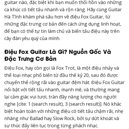
guitar nào, đặc biệt khi bạn muốn thổi hồn vào những
ca khúc có tiết tấu nhanh và rộn ràng. Hãy cùng Guitar
Hà Tĩnh khám phá sâu hơn về điệu Fox Guitar, từ
những đặc trưng cơ bản đến cách ứng dụng linh hoạt,
để bạn có thể tự tin làm chủ và biến tấu điệu này trên
cây đàn yêu quý của mình.
Điệu Fox Guitar Là Gì? Nguồn Gốc Và
Đặc Trưng Cơ Bản
Điệu Fox, hay còn gọi là Fox Trot, là một điệu nhảy và
thể loại nhạc phổ biến từ đầu thế kỷ 20, sau đó được
chuyển thể rộng rãi vào guitar đệm hát. Điệu Fox Guitar
nổi bật với tiết tấu nhanh, mạnh mẽ, và thường mang
lại cảm giác vui tươi, tràn đầy năng lượng cho người
nghe [cite: 1 (search result), 3 (search result)]. Nó khác
biệt hoàn toàn với những điệu có tiết tấu chậm rãi, nhẹ
nhàng như Ballad hay Slow Rock, bởi sự dứt khoát và
sự thúc đẩy liên tục trong từng phách nhạc.