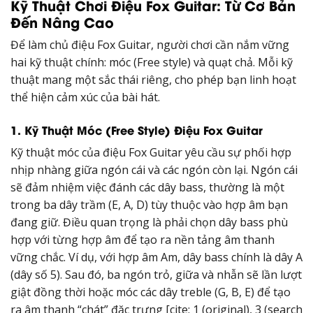
Kỹ Thuật Chơi Điệu Fox Guitar: Từ Cơ Bản
Đến Nâng Cao
Để làm chủ điệu Fox Guitar, người chơi cần nắm vững
hai kỹ thuật chính: móc (Free style) và quạt chả. Mỗi kỹ
thuật mang một sắc thái riêng, cho phép bạn linh hoạt
thể hiện cảm xúc của bài hát.
1. Kỹ Thuật Móc (Free Style) Điệu Fox Guitar
Kỹ thuật móc của điệu Fox Guitar yêu cầu sự phối hợp
nhịp nhàng giữa ngón cái và các ngón còn lại. Ngón cái
sẽ đảm nhiệm việc đánh các dây bass, thường là một
trong ba dây trầm (E, A, D) tùy thuộc vào hợp âm bạn
đang giữ. Điều quan trọng là phải chọn dây bass phù
hợp với từng hợp âm để tạo ra nền tảng âm thanh
vững chắc. Ví dụ, với hợp âm Am, dây bass chính là dây A
(dây số 5). Sau đó, ba ngón trỏ, giữa và nhẫn sẽ lần lượt
giật đồng thời hoặc móc các dây treble (G, B, E) để tạo
ra âm thanh “chát” đặc trưng [cite: 1 (original), 3 (search