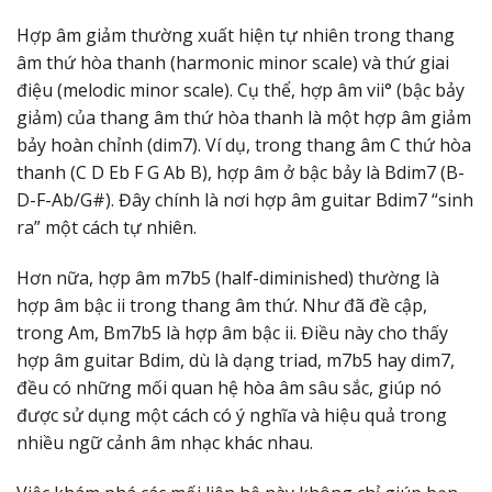
Hợp âm giảm thường xuất hiện tự nhiên trong thang
âm thứ hòa thanh (harmonic minor scale) và thứ giai
điệu (melodic minor scale). Cụ thể, hợp âm vii° (bậc bảy
giảm) của thang âm thứ hòa thanh là một hợp âm giảm
bảy hoàn chỉnh (dim7). Ví dụ, trong thang âm C thứ hòa
thanh (C D Eb F G Ab B), hợp âm ở bậc bảy là Bdim7 (B-
D-F-Ab/G#). Đây chính là nơi hợp âm guitar Bdim7 “sinh
ra” một cách tự nhiên.
Hơn nữa, hợp âm m7b5 (half-diminished) thường là
hợp âm bậc ii trong thang âm thứ. Như đã đề cập,
trong Am, Bm7b5 là hợp âm bậc ii. Điều này cho thấy
hợp âm guitar Bdim, dù là dạng triad, m7b5 hay dim7,
đều có những mối quan hệ hòa âm sâu sắc, giúp nó
được sử dụng một cách có ý nghĩa và hiệu quả trong
nhiều ngữ cảnh âm nhạc khác nhau.