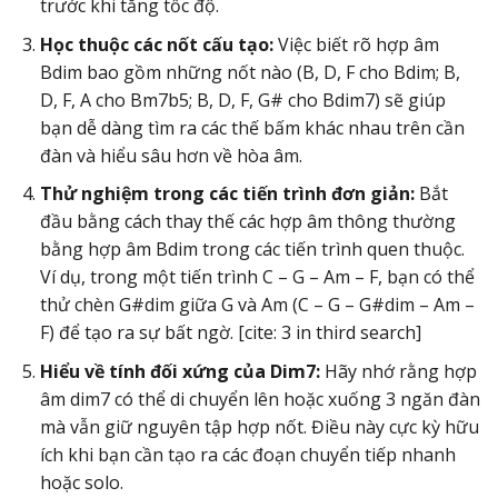
trước khi tăng tốc độ.
Học thuộc các nốt cấu tạo:
Việc biết rõ hợp âm
Bdim bao gồm những nốt nào (B, D, F cho Bdim; B,
D, F, A cho Bm7b5; B, D, F, G# cho Bdim7) sẽ giúp
bạn dễ dàng tìm ra các thế bấm khác nhau trên cần
đàn và hiểu sâu hơn về hòa âm.
Thử nghiệm trong các tiến trình đơn giản:
Bắt
đầu bằng cách thay thế các hợp âm thông thường
bằng hợp âm Bdim trong các tiến trình quen thuộc.
Ví dụ, trong một tiến trình C – G – Am – F, bạn có thể
thử chèn G#dim giữa G và Am (C – G – G#dim – Am –
F) để tạo ra sự bất ngờ. [cite: 3 in third search]
Hiểu về tính đối xứng của Dim7:
Hãy nhớ rằng hợp
âm dim7 có thể di chuyển lên hoặc xuống 3 ngăn đàn
mà vẫn giữ nguyên tập hợp nốt. Điều này cực kỳ hữu
ích khi bạn cần tạo ra các đoạn chuyển tiếp nhanh
hoặc solo.