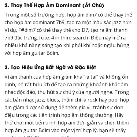
2. Thay Thế Hợp Âm Dominant (Át Chủ)
Trong một số trường hợp, hợp âm dim7 có thể thay thế
cho hợp âm dominant 7b9, tạo ra một màu sắc jazz hơn.
Ví dụ, F#dim7 có thể thay thế cho D7, tạo ra âm thanh
7b9 đặc trưng. [cite: 4 in third search] Điều này mở ra
nhiều khả năng sáng tạo khi phối khí hoặc ngẫu hứng
với hợp âm guitar Bdim.
3. Tạo Hiệu Ứng Bất Ngờ và Đặc Biệt
Vì âm thanh của hợp âm giảm khá “lạ tai” và không ổn
định, nó rất hữu ích để tạo ra những khoảnh khắc âm
nhạc độc đáo, thu hút sự chú ý của người nghe. Trong
các bản nhạc jazz, blues, thậm chí là rock hay pop, hợp
âm giảm được sử dụng để thêm gia vị, tránh sự đơn
điệu trong các tiến trình hợp âm thông thường. Hãy
thử chơi một tiến trình hợp âm đơn giản và chèn thêm
hợp âm guitar Bdim vào một vị trí hợp lý, bạn sẽ thấy