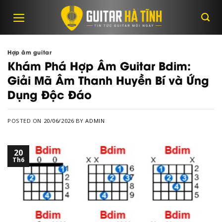
Skip
to
content
Hợp âm guitar
Khám Phá Hợp Âm Guitar Bdim:
Giải Mã Âm Thanh Huyền Bí và Ứng
Dụng Độc Đáo
POSTED ON
20/06/2026
BY
ADMIN
20
Th6