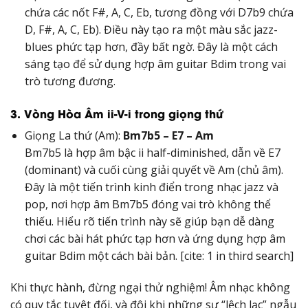
chứa các nốt F#, A, C, Eb, tương đồng với D7b9 chứa
D, F#, A, C, Eb). Điều này tạo ra một màu sắc jazz-
blues phức tạp hơn, đầy bất ngờ. Đây là một cách
sáng tạo để sử dụng hợp âm guitar Bdim trong vai
trò tương đương.
3. Vòng Hòa Âm ii-V-i trong giọng thứ
Giọng La thứ (Am):
Bm7b5 – E7 – Am
Bm7b5 là hợp âm bậc ii half-diminished, dẫn về E7
(dominant) và cuối cùng giải quyết về Am (chủ âm).
Đây là một tiến trình kinh điển trong nhạc jazz và
pop, nơi hợp âm Bm7b5 đóng vai trò không thể
thiếu. Hiểu rõ tiến trình này sẽ giúp bạn dễ dàng
chơi các bài hát phức tạp hơn và ứng dụng hợp âm
guitar Bdim một cách bài bản. [cite: 1 in third search]
Khi thực hành, đừng ngại thử nghiệm! Âm nhạc không
có quy tắc tuyệt đối, và đôi khi những sự “lệch lạc” ngẫu