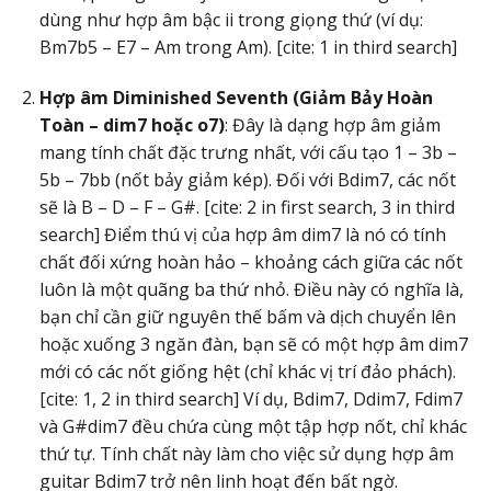
dùng như hợp âm bậc ii trong giọng thứ (ví dụ:
Bm7b5 – E7 – Am trong Am). [cite: 1 in third search]
Hợp âm Diminished Seventh (Giảm Bảy Hoàn
Toàn – dim7 hoặc o7)
: Đây là dạng hợp âm giảm
mang tính chất đặc trưng nhất, với cấu tạo 1 – 3b –
5b – 7bb (nốt bảy giảm kép). Đối với Bdim7, các nốt
sẽ là B – D – F – G#. [cite: 2 in first search, 3 in third
search] Điểm thú vị của hợp âm dim7 là nó có tính
chất đối xứng hoàn hảo – khoảng cách giữa các nốt
luôn là một quãng ba thứ nhỏ. Điều này có nghĩa là,
bạn chỉ cần giữ nguyên thế bấm và dịch chuyển lên
hoặc xuống 3 ngăn đàn, bạn sẽ có một hợp âm dim7
mới có các nốt giống hệt (chỉ khác vị trí đảo phách).
[cite: 1, 2 in third search] Ví dụ, Bdim7, Ddim7, Fdim7
và G#dim7 đều chứa cùng một tập hợp nốt, chỉ khác
thứ tự. Tính chất này làm cho việc sử dụng hợp âm
guitar Bdim7 trở nên linh hoạt đến bất ngờ.