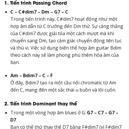
1. Tiến trình Passing Chord
C – C#dim7 – Dm – G7 – C
Trong tiến trình này, C#dim7 hoạt động như một
hợp âm dẫn từ C trưởng đến Dm thứ. Sự căng thẳng
của C#dim7 được giải tỏa một cách mượt mà khi
chuyển sang Dm, tạo cảm giác chuyển động liên tục
và thú vị. Việc sử dụng biến thể hợp âm guitar Bdim
theo cách này sẽ làm phong phú thêm hòa âm của
bạn.
Am – Bdim7 – C – F
Ở đây, Bdim7 tạo ra một cầu nối chromatic từ Am
đến C, mang đến một sắc thái u buồn và lôi cuốn.
2. Tiến trình Dominant thay thế
Trong một vòng hợp âm blues ở G:
G7 – C7 – G7 –
D7
.
Bạn có thể thử thay thế D7 bằng F#dim7 (vì F#dim7