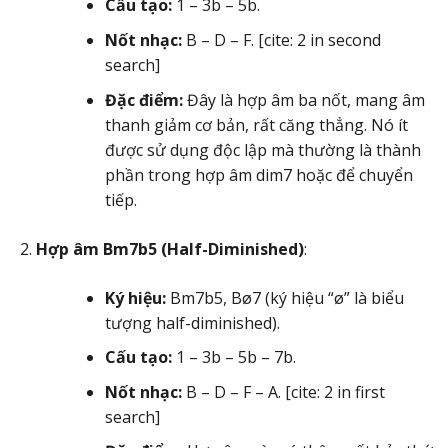
Cấu tạo:
1 – 3b – 5b.
Nốt nhạc:
B – D – F. [cite: 2 in second
search]
Đặc điểm:
Đây là hợp âm ba nốt, mang âm
thanh giảm cơ bản, rất căng thẳng. Nó ít
được sử dụng độc lập mà thường là thành
phần trong hợp âm dim7 hoặc để chuyển
tiếp.
Hợp âm Bm7b5 (Half-Diminished)
:
Ký hiệu:
Bm7b5, Bø7 (ký hiệu “ø” là biểu
tượng half-diminished).
Cấu tạo:
1 – 3b – 5b – 7b.
Nốt nhạc:
B – D – F – A. [cite: 2 in first
search]