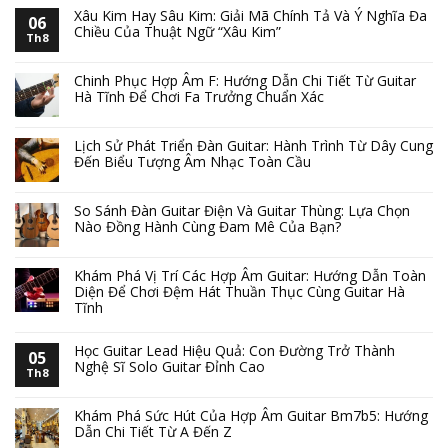
Xâu Kim Hay Sâu Kim: Giải Mã Chính Tả Và Ý Nghĩa Đa
06
Chiều Của Thuật Ngữ “Xâu Kim”
Th8
Chinh Phục Hợp Âm F: Hướng Dẫn Chi Tiết Từ Guitar
Hà Tĩnh Để Chơi Fa Trưởng Chuẩn Xác
Lịch Sử Phát Triển Đàn Guitar: Hành Trình Từ Dây Cung
Đến Biểu Tượng Âm Nhạc Toàn Cầu
So Sánh Đàn Guitar Điện Và Guitar Thùng: Lựa Chọn
Nào Đồng Hành Cùng Đam Mê Của Bạn?
Khám Phá Vị Trí Các Hợp Âm Guitar: Hướng Dẫn Toàn
Diện Để Chơi Đệm Hát Thuần Thục Cùng Guitar Hà
Tĩnh
Học Guitar Lead Hiệu Quả: Con Đường Trở Thành
05
Nghệ Sĩ Solo Guitar Đỉnh Cao
Th8
Khám Phá Sức Hút Của Hợp Âm Guitar Bm7b5: Hướng
Dẫn Chi Tiết Từ A Đến Z