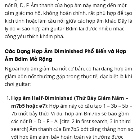
nốt B, D, F. Âm thanh của hợp âm này mang đến một
cảm giác mơ hồ, không hoàn chỉnh, rất phù hợp để tạo
kịch tính hoặc làm cầu nối giữa các hợp âm khác. Đây là
lý do vì sao hợp âm guitar Bdim lại được nhiều nhạc
công yêu thích khám phá.
Các Dạng Hợp Âm Diminished Phổ Biến và Hợp
Âm Bdim Mở Rộng
Ngoài hợp âm giảm ba nốt cơ bản, có hai dạng hợp âm
giảm bốn nốt thường gặp trong thực tế, đặc biệt là khi
chơi guitar:
Hợp âm Half-Diminished (Thứ Bảy Giảm Năm –
m7b5 hoặc ø7)
: Hợp âm này có cấu tạo 1 – 3b – 5b –
7b (nốt bảy thứ). Ví dụ, hợp âm Bm7b5 sẽ bao gồm
các nốt B – D – F – A. [cite: 2 in first search, 3 in third
search] Âm thanh của Bm7b5 bớt căng thẳng hơn so
với hợp âm giảm bảy hoàn toàn và thường được