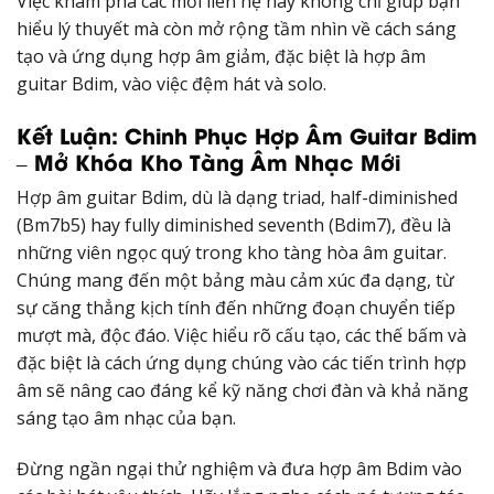
Việc khám phá các mối liên hệ này không chỉ giúp bạn
hiểu lý thuyết mà còn mở rộng tầm nhìn về cách sáng
tạo và ứng dụng hợp âm giảm, đặc biệt là hợp âm
guitar Bdim, vào việc đệm hát và solo.
Kết Luận: Chinh Phục Hợp Âm Guitar Bdim
– Mở Khóa Kho Tàng Âm Nhạc Mới
Hợp âm guitar Bdim, dù là dạng triad, half-diminished
(Bm7b5) hay fully diminished seventh (Bdim7), đều là
những viên ngọc quý trong kho tàng hòa âm guitar.
Chúng mang đến một bảng màu cảm xúc đa dạng, từ
sự căng thẳng kịch tính đến những đoạn chuyển tiếp
mượt mà, độc đáo. Việc hiểu rõ cấu tạo, các thế bấm và
đặc biệt là cách ứng dụng chúng vào các tiến trình hợp
âm sẽ nâng cao đáng kể kỹ năng chơi đàn và khả năng
sáng tạo âm nhạc của bạn.
Đừng ngần ngại thử nghiệm và đưa hợp âm Bdim vào