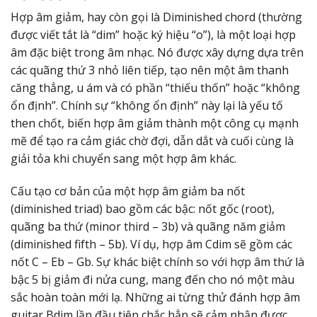
Hợp âm giảm, hay còn gọi là Diminished chord (thường
được viết tắt là “dim” hoặc ký hiệu “o”), là một loại hợp
âm đặc biệt trong âm nhạc. Nó được xây dựng dựa trên
các quãng thứ 3 nhỏ liên tiếp, tạo nên một âm thanh
căng thẳng, u ám và có phần “thiếu thốn” hoặc “không
ổn định”. Chính sự “không ổn định” này lại là yếu tố
then chốt, biến hợp âm giảm thành một công cụ mạnh
mẽ để tạo ra cảm giác chờ đợi, dẫn dắt và cuối cùng là
giải tỏa khi chuyển sang một hợp âm khác.
Cấu tạo cơ bản của một hợp âm giảm ba nốt
(diminished triad) bao gồm các bậc: nốt gốc (root),
quãng ba thứ (minor third – 3b) và quãng năm giảm
(diminished fifth – 5b). Ví dụ, hợp âm Cdim sẽ gồm các
nốt C – Eb – Gb. Sự khác biệt chính so với hợp âm thứ là
bậc 5 bị giảm đi nửa cung, mang đến cho nó một màu
sắc hoàn toàn mới lạ. Những ai từng thử đánh hợp âm
guitar Bdim lần đầu tiên chắc hẳn sẽ cảm nhận được