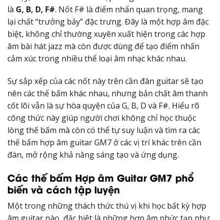
là
G, B, D, F#
. Nốt F# là điểm nhấn quan trọng, mang
lại chất “trưởng bảy” đặc trưng. Đây là một hợp âm đặc
biệt, không chỉ thường xuyên xuất hiện trong các hợp
âm bài hát jazz mà còn được dùng để tạo điểm nhấn
cảm xúc trong nhiều thể loại âm nhạc khác nhau.
Sự sắp xếp của các nốt này trên cần đàn guitar sẽ tạo
nên các thế bấm khác nhau, nhưng bản chất âm thanh
cốt lõi vẫn là sự hòa quyện của G, B, D và F#. Hiểu rõ
công thức này giúp người chơi không chỉ học thuộc
lòng thế bấm mà còn có thể tự suy luận và tìm ra các
thế bấm hợp âm guitar GM7 ở các vị trí khác trên cần
đàn, mở rộng khả năng sáng tạo và ứng dụng.
Các thế bấm Hợp âm Guitar GM7 phổ
biến và cách tập luyện
Một trong những thách thức thú vị khi học bất kỳ hợp
âm guitar nào, đặc biệt là những hợp âm phức tạp như