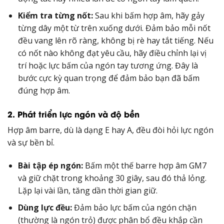
Kiểm tra từng nốt:
Sau khi bấm hợp âm, hãy gảy
từng dây một từ trên xuống dưới. Đảm bảo mỗi nốt
đều vang lên rõ ràng, không bị rè hay tắt tiếng. Nếu
có nốt nào không đạt yêu cầu, hãy điều chỉnh lại vị
trí hoặc lực bấm của ngón tay tương ứng. Đây là
bước cực kỳ quan trọng để đảm bảo bạn đã bấm
đúng hợp âm.
2. Phát triển lực ngón và độ bền
Hợp âm barre, dù là dạng E hay A, đều đòi hỏi lực ngón
và sự bền bỉ.
Bài tập ép ngón:
Bấm một thế barre hợp âm GM7
và giữ chặt trong khoảng 30 giây, sau đó thả lỏng.
Lặp lại vài lần, tăng dần thời gian giữ.
Dùng lực đều:
Đảm bảo lực bấm của ngón chặn
(thường là ngón trỏ) được phân bổ đều khắp cần