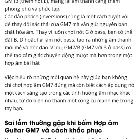
GM13 (thêm nốt E), mang lại âm thanh càng thêm
phong phú và phức tạp.
Các đảo phách (inversions) cũng là một cách tuyệt vời
để thay đổi sắc thái của GM7 mà vẫn giữ nguyên bản
chất hòa âm. Thay vì luôn chơi nốt G ở bass, bạn có thể
đặt B, D hoặc F# làm nốt bass, tạo ra những âm thanh
mới mẻ và độc đáo. Ví dụ, GM7/B (GM7 với B ở bass) có
thể tạo cảm giác chuyển động mượt mà hơn trong một
hợp âm bài hát.
Việc hiểu rõ những mối quan hệ này giúp bạn không
chỉ chơi hợp âm GM7 đúng mà còn biết cách áp dụng nó
một cách sáng tạo trong các tình huống âm nhạc khác
nhau, từ đó biến nó thành một công cụ mạnh mẽ trong
tay bạn.
Sai lầm thường gặp khi bấm Hợp âm
Guitar GM7 và cách khắc phục