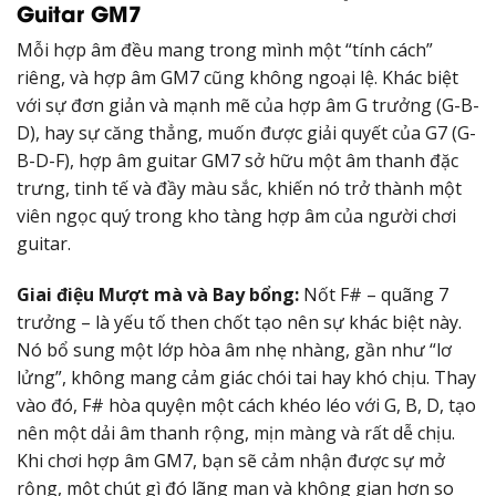
Guitar GM7
Mỗi hợp âm đều mang trong mình một “tính cách”
riêng, và hợp âm GM7 cũng không ngoại lệ. Khác biệt
với sự đơn giản và mạnh mẽ của hợp âm G trưởng (G-B-
D), hay sự căng thẳng, muốn được giải quyết của G7 (G-
B-D-F), hợp âm guitar GM7 sở hữu một âm thanh đặc
trưng, tinh tế và đầy màu sắc, khiến nó trở thành một
viên ngọc quý trong kho tàng hợp âm của người chơi
guitar.
Giai điệu Mượt mà và Bay bổng:
Nốt F# – quãng 7
trưởng – là yếu tố then chốt tạo nên sự khác biệt này.
Nó bổ sung một lớp hòa âm nhẹ nhàng, gần như “lơ
lửng”, không mang cảm giác chói tai hay khó chịu. Thay
vào đó, F# hòa quyện một cách khéo léo với G, B, D, tạo
nên một dải âm thanh rộng, mịn màng và rất dễ chịu.
Khi chơi hợp âm GM7, bạn sẽ cảm nhận được sự mở
rộng, một chút gì đó lãng mạn và không gian hơn so