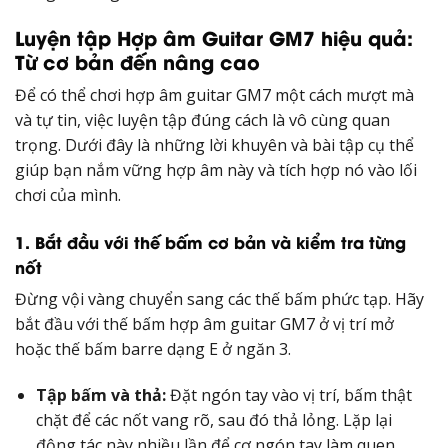
Luyện tập Hợp âm Guitar GM7 hiệu quả:
Từ cơ bản đến nâng cao
Để có thể chơi hợp âm guitar GM7 một cách mượt mà
và tự tin, việc luyện tập đúng cách là vô cùng quan
trọng. Dưới đây là những lời khuyên và bài tập cụ thể
giúp bạn nắm vững hợp âm này và tích hợp nó vào lối
chơi của mình.
1. Bắt đầu với thế bấm cơ bản và kiểm tra từng
nốt
Đừng vội vàng chuyển sang các thế bấm phức tạp. Hãy
bắt đầu với thế bấm hợp âm guitar GM7 ở vị trí mở
hoặc thế bấm barre dạng E ở ngăn 3.
Tập bấm và thả:
Đặt ngón tay vào vị trí, bấm thật
chặt để các nốt vang rõ, sau đó thả lỏng. Lặp lại
động tác này nhiều lần để cơ ngón tay làm quen.