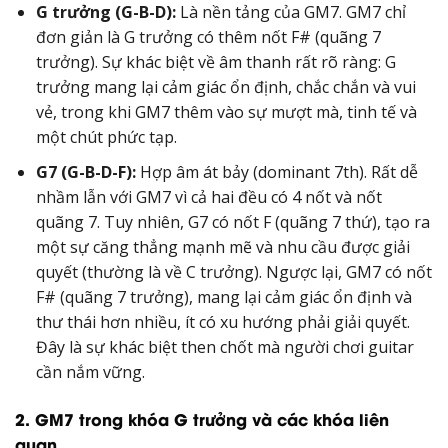
G trưởng (G-B-D):
Là nền tảng của GM7. GM7 chỉ
đơn giản là G trưởng có thêm nốt F# (quãng 7
trưởng). Sự khác biệt về âm thanh rất rõ ràng: G
trưởng mang lại cảm giác ổn định, chắc chắn và vui
vẻ, trong khi GM7 thêm vào sự mượt mà, tinh tế và
một chút phức tạp.
G7 (G-B-D-F):
Hợp âm át bảy (dominant 7th). Rất dễ
nhầm lẫn với GM7 vì cả hai đều có 4 nốt và nốt
quãng 7. Tuy nhiên, G7 có nốt F (quãng 7 thứ), tạo ra
một sự căng thẳng mạnh mẽ và nhu cầu được giải
quyết (thường là về C trưởng). Ngược lại, GM7 có nốt
F# (quãng 7 trưởng), mang lại cảm giác ổn định và
thư thái hơn nhiều, ít có xu hướng phải giải quyết.
Đây là sự khác biệt then chốt mà người chơi guitar
cần nắm vững.
2. GM7 trong khóa G trưởng và các khóa liên
quan