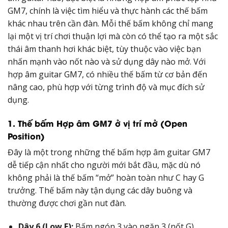
GM7, chính là việc tìm hiểu và thực hành các thế bấm
khác nhau trên cần đàn. Mỗi thế bấm không chỉ mang
lại một vị trí chơi thuận lợi mà còn có thể tạo ra một sắc
thái âm thanh hơi khác biệt, tùy thuộc vào việc bạn
nhấn mạnh vào nốt nào và sử dụng dây nào mở. Với
hợp âm guitar GM7, có nhiều thế bấm từ cơ bản đến
nâng cao, phù hợp với từng trình độ và mục đích sử
dụng.
1. Thế bấm Hợp âm GM7 ở vị trí mở (Open
Position)
Đây là một trong những thế bấm hợp âm guitar GM7
dễ tiếp cận nhất cho người mới bắt đầu, mặc dù nó
không phải là thế bấm “mở” hoàn toàn như C hay G
trưởng. Thế bấm này tận dụng các dây buông và
thường được chơi gần nut đàn.
Dây 6 (Low E):
Bấm ngón 3 vào ngăn 3 (nốt G)