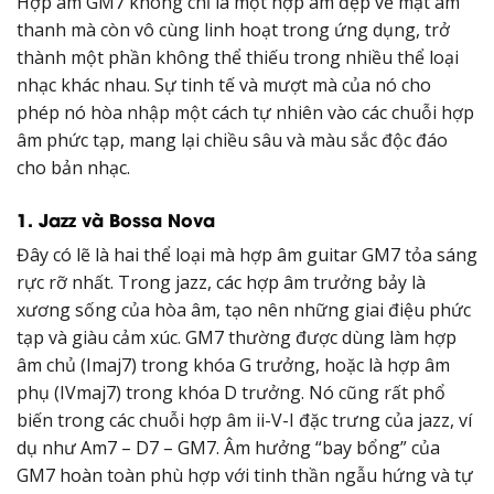
Hợp âm GM7 không chỉ là một hợp âm đẹp về mặt âm
thanh mà còn vô cùng linh hoạt trong ứng dụng, trở
thành một phần không thể thiếu trong nhiều thể loại
nhạc khác nhau. Sự tinh tế và mượt mà của nó cho
phép nó hòa nhập một cách tự nhiên vào các chuỗi hợp
âm phức tạp, mang lại chiều sâu và màu sắc độc đáo
cho bản nhạc.
1. Jazz và Bossa Nova
Đây có lẽ là hai thể loại mà hợp âm guitar GM7 tỏa sáng
rực rỡ nhất. Trong jazz, các hợp âm trưởng bảy là
xương sống của hòa âm, tạo nên những giai điệu phức
tạp và giàu cảm xúc. GM7 thường được dùng làm hợp
âm chủ (Imaj7) trong khóa G trưởng, hoặc là hợp âm
phụ (IVmaj7) trong khóa D trưởng. Nó cũng rất phổ
biến trong các chuỗi hợp âm ii-V-I đặc trưng của jazz, ví
dụ như Am7 – D7 – GM7. Âm hưởng “bay bổng” của
GM7 hoàn toàn phù hợp với tinh thần ngẫu hứng và tự