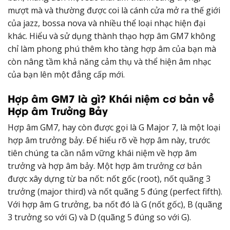
mượt mà và thường được coi là cánh cửa mở ra thế giới
của jazz, bossa nova và nhiều thể loại nhạc hiện đại
khác. Hiểu và sử dụng thành thạo hợp âm GM7 không
chỉ làm phong phú thêm kho tàng hợp âm của bạn mà
còn nâng tầm khả năng cảm thụ và thể hiện âm nhạc
của bạn lên một đẳng cấp mới.
Hợp âm GM7 là gì? Khái niệm cơ bản về
Hợp âm Trưởng Bảy
Hợp âm GM7, hay còn được gọi là G Major 7, là một loại
hợp âm trưởng bảy. Để hiểu rõ về hợp âm này, trước
tiên chúng ta cần nắm vững khái niệm về hợp âm
trưởng và hợp âm bảy. Một hợp âm trưởng cơ bản
được xây dựng từ ba nốt: nốt gốc (root), nốt quãng 3
trưởng (major third) và nốt quãng 5 đúng (perfect fifth).
Với hợp âm G trưởng, ba nốt đó là G (nốt gốc), B (quãng
3 trưởng so với G) và D (quãng 5 đúng so với G).