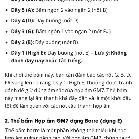
Dây 5 (A):
Bấm ngón 2 vào ngăn 2 (nốt B)
Dây 4 (D):
Dây buông (nốt D)
Dây 3 (G):
Bấm ngón 1 vào ngăn 2 (nốt F#)
Dây 2 (B):
Dây buông (nốt B)
Dây 1 (High E):
Dây buông (nốt E) –
Lưu ý: Không
đánh dây này hoặc tắt tiếng.
Khi chơi thế bấm này, bạn cần đảm bảo các nốt G, B, D,
F# vang lên rõ ràng. Dây 1 (High E) thường được tránh
đánh để giữ đúng âm sắc của hợp âm GM7. Thế bấm
này mang lại âm thanh khá đầy đặn và là một khởi đầu
tốt để làm quen với các nốt cấu thành hợp âm.
2. Thế bấm Hợp âm GM7 dạng Barre (dạng E)
Thế bấm barre là một phần không thể thiếu khi học
hợp âm guitar nâng cao. Với hợp âm GM7, chúng ta có