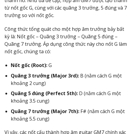
thành nó. Như đã đề cập, hợp âm GM7 được tạo thành
từ nốt gốc G, cùng với các quãng 3 trưởng, 5 đúng và 7
trưởng so với nốt gốc.
Công thức tổng quát cho một hợp âm trưởng bảy bất
kỳ là: Nốt gốc – Quãng 3 trưởng – Quãng 5 đúng –
Quãng 7 trưởng. Áp dụng công thức này cho nốt G làm
nốt gốc, chúng ta có:
Nốt gốc (Root):
G
Quãng 3 trưởng (Major 3rd):
B (nằm cách G một
khoảng 2 cung)
Quãng 5 đúng (Perfect 5th):
D (nằm cách G một
khoảng 3.5 cung)
Quãng 7 trưởng (Major 7th):
F# (nằm cách G một
khoảng 5.5 cung)
Vì vậy, các nốt cấu thành hợp âm guitar GM7 chính xác