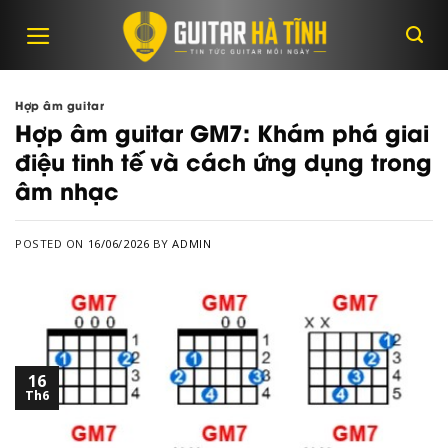
Skip
to
content
Hợp âm guitar
Hợp âm guitar GM7: Khám phá giai
điệu tinh tế và cách ứng dụng trong
âm nhạc
POSTED ON
16/06/2026
BY
ADMIN
16
Th6