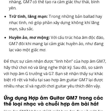
nhàng, GM7 có thể tạo ra cảm giác thư thái, bình
yên.
Trữ tình, lãng mạn:
Trong những bản ballad hay
nhạc tình, nó góp phần xây dựng không khí lãng
mạn, sâu sắc.
Huyền ảo, mơ mộng:
Với cấu trúc hòa âm độc đáo,
GM7 đôi khi mang lại cảm giác huyền ảo, như đang
lạc vào một giấc mơ.
Để thực sự cảm nhận được “linh hồn” của hợp âm GM7,
hãy thử chơi nó và lắng nghe thật kỹ. Sau đó, so sánh
với hợp âm G trưởng và G7. Bạn sẽ nhận thấy sự khác
biệt rõ rệt và hiểu tại sao hợp âm guitar GM7 lại được
nhiều nhạc sĩ và người chơi guitar yêu thích đến vậy.
Ứng dụng Hợp âm Guitar GM7 trong các
thể loại nhạc và chuỗi hợp âm bài hát