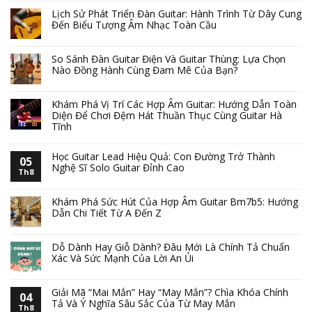
Lịch Sử Phát Triển Đàn Guitar: Hành Trình Từ Dây Cung
Đến Biểu Tượng Âm Nhạc Toàn Cầu
So Sánh Đàn Guitar Điện Và Guitar Thùng: Lựa Chọn
Nào Đồng Hành Cùng Đam Mê Của Bạn?
Khám Phá Vị Trí Các Hợp Âm Guitar: Hướng Dẫn Toàn
Diện Để Chơi Đệm Hát Thuần Thục Cùng Guitar Hà
Tĩnh
Học Guitar Lead Hiệu Quả: Con Đường Trở Thành
05
Nghệ Sĩ Solo Guitar Đỉnh Cao
Th8
Khám Phá Sức Hút Của Hợp Âm Guitar Bm7b5: Hướng
Dẫn Chi Tiết Từ A Đến Z
Dỗ Dành Hay Giỗ Dành? Đâu Mới Là Chính Tả Chuẩn
Xác Và Sức Mạnh Của Lời An Ủi
Giải Mã “Mai Mắn” Hay “May Mắn”? Chìa Khóa Chính
04
Tả Và Ý Nghĩa Sâu Sắc Của Từ May Mắn
Th8