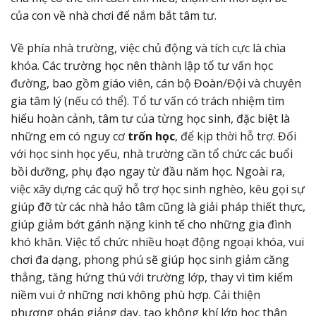
của con về nhà chơi để nắm bắt tâm tư.
Về phía nhà trường, việc chủ động và tích cực là chìa
khóa. Các trường học nên thành lập tổ tư vấn học
đường, bao gồm giáo viên, cán bộ Đoàn/Đội và chuyên
gia tâm lý (nếu có thể). Tổ tư vấn có trách nhiệm tìm
hiểu hoàn cảnh, tâm tư của từng học sinh, đặc biệt là
những em có nguy cơ
trốn học
, để kịp thời hỗ trợ. Đối
với học sinh học yếu, nhà trường cần tổ chức các buổi
bồi dưỡng, phụ đạo ngay từ đầu năm học. Ngoài ra,
việc xây dựng các quỹ hỗ trợ học sinh nghèo, kêu gọi sự
giúp đỡ từ các nhà hảo tâm cũng là giải pháp thiết thực,
giúp giảm bớt gánh nặng kinh tế cho những gia đình
khó khăn. Việc tổ chức nhiều hoạt động ngoại khóa, vui
chơi đa dạng, phong phú sẽ giúp học sinh giảm căng
thẳng, tăng hứng thú với trường lớp, thay vì tìm kiếm
niềm vui ở những nơi không phù hợp. Cải thiện
phương pháp giảng dạy, tạo không khí lớp học thân