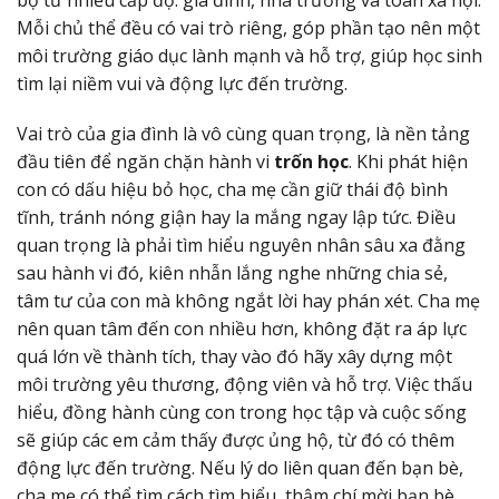
Mỗi chủ thể đều có vai trò riêng, góp phần tạo nên một
môi trường giáo dục lành mạnh và hỗ trợ, giúp học sinh
tìm lại niềm vui và động lực đến trường.
Vai trò của gia đình là vô cùng quan trọng, là nền tảng
đầu tiên để ngăn chặn hành vi
trốn học
. Khi phát hiện
con có dấu hiệu bỏ học, cha mẹ cần giữ thái độ bình
tĩnh, tránh nóng giận hay la mắng ngay lập tức. Điều
quan trọng là phải tìm hiểu nguyên nhân sâu xa đằng
sau hành vi đó, kiên nhẫn lắng nghe những chia sẻ,
tâm tư của con mà không ngắt lời hay phán xét. Cha mẹ
nên quan tâm đến con nhiều hơn, không đặt ra áp lực
quá lớn về thành tích, thay vào đó hãy xây dựng một
môi trường yêu thương, động viên và hỗ trợ. Việc thấu
hiểu, đồng hành cùng con trong học tập và cuộc sống
sẽ giúp các em cảm thấy được ủng hộ, từ đó có thêm
động lực đến trường. Nếu lý do liên quan đến bạn bè,
cha mẹ có thể tìm cách tìm hiểu, thậm chí mời bạn bè