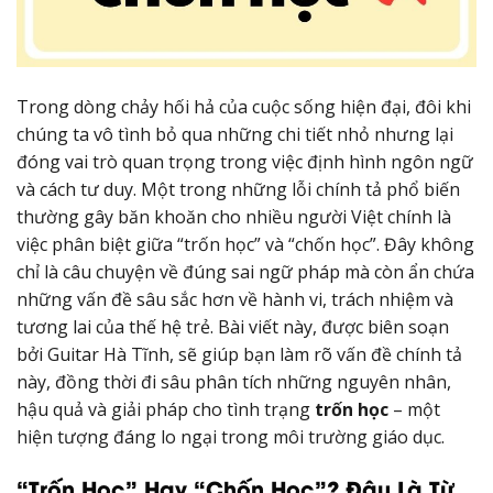
Trong dòng chảy hối hả của cuộc sống hiện đại, đôi khi
chúng ta vô tình bỏ qua những chi tiết nhỏ nhưng lại
đóng vai trò quan trọng trong việc định hình ngôn ngữ
và cách tư duy. Một trong những lỗi chính tả phổ biến
thường gây băn khoăn cho nhiều người Việt chính là
việc phân biệt giữa “trốn học” và “chốn học”. Đây không
chỉ là câu chuyện về đúng sai ngữ pháp mà còn ẩn chứa
những vấn đề sâu sắc hơn về hành vi, trách nhiệm và
tương lai của thế hệ trẻ. Bài viết này, được biên soạn
bởi Guitar Hà Tĩnh, sẽ giúp bạn làm rõ vấn đề chính tả
này, đồng thời đi sâu phân tích những nguyên nhân,
hậu quả và giải pháp cho tình trạng
trốn học
– một
hiện tượng đáng lo ngại trong môi trường giáo dục.
“Trốn Học” Hay “Chốn Học”? Đâu Là Từ