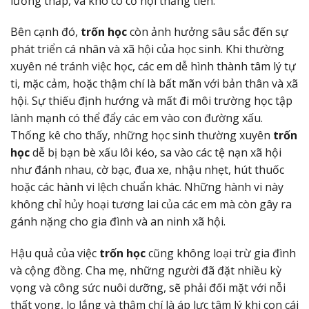
lương thấp, và khó có cơ hội thăng tiến.
Bên cạnh đó,
trốn học
còn ảnh hưởng sâu sắc đến sự
phát triển cá nhân và xã hội của học sinh. Khi thường
xuyên né tránh việc học, các em dễ hình thành tâm lý tự
ti, mặc cảm, hoặc thậm chí là bất mãn với bản thân và xã
hội. Sự thiếu định hướng và mất đi môi trường học tập
lành mạnh có thể đẩy các em vào con đường xấu.
Thống kê cho thấy, những học sinh thường xuyên
trốn
học
dễ bị bạn bè xấu lôi kéo, sa vào các tệ nạn xã hội
như đánh nhau, cờ bạc, đua xe, nhậu nhẹt, hút thuốc
hoặc các hành vi lệch chuẩn khác. Những hành vi này
không chỉ hủy hoại tương lai của các em mà còn gây ra
gánh nặng cho gia đình và an ninh xã hội.
Hậu quả của việc
trốn học
cũng không loại trừ gia đình
và cộng đồng. Cha mẹ, những người đã đặt nhiều kỳ
vọng và công sức nuôi dưỡng, sẽ phải đối mặt với nỗi
thất vọng, lo lắng và thậm chí là áp lực tâm lý khi con cái