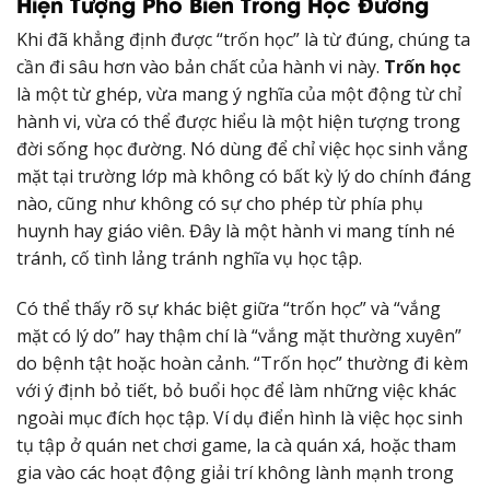
Hiện Tượng Phổ Biến Trong Học Đường
Khi đã khẳng định được “trốn học” là từ đúng, chúng ta
cần đi sâu hơn vào bản chất của hành vi này.
Trốn học
là một từ ghép, vừa mang ý nghĩa của một động từ chỉ
hành vi, vừa có thể được hiểu là một hiện tượng trong
đời sống học đường. Nó dùng để chỉ việc học sinh vắng
mặt tại trường lớp mà không có bất kỳ lý do chính đáng
nào, cũng như không có sự cho phép từ phía phụ
huynh hay giáo viên. Đây là một hành vi mang tính né
tránh, cố tình lảng tránh nghĩa vụ học tập.
Có thể thấy rõ sự khác biệt giữa “trốn học” và “vắng
mặt có lý do” hay thậm chí là “vắng mặt thường xuyên”
do bệnh tật hoặc hoàn cảnh. “Trốn học” thường đi kèm
với ý định bỏ tiết, bỏ buổi học để làm những việc khác
ngoài mục đích học tập. Ví dụ điển hình là việc học sinh
tụ tập ở quán net chơi game, la cà quán xá, hoặc tham
gia vào các hoạt động giải trí không lành mạnh trong