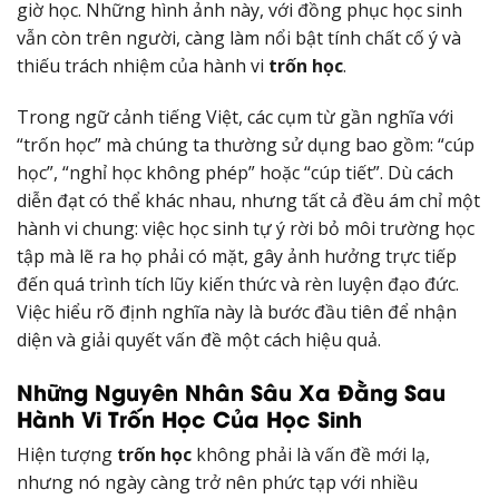
giờ học. Những hình ảnh này, với đồng phục học sinh
vẫn còn trên người, càng làm nổi bật tính chất cố ý và
thiếu trách nhiệm của hành vi
trốn học
.
Trong ngữ cảnh tiếng Việt, các cụm từ gần nghĩa với
“trốn học” mà chúng ta thường sử dụng bao gồm: “cúp
học”, “nghỉ học không phép” hoặc “cúp tiết”. Dù cách
diễn đạt có thể khác nhau, nhưng tất cả đều ám chỉ một
hành vi chung: việc học sinh tự ý rời bỏ môi trường học
tập mà lẽ ra họ phải có mặt, gây ảnh hưởng trực tiếp
đến quá trình tích lũy kiến thức và rèn luyện đạo đức.
Việc hiểu rõ định nghĩa này là bước đầu tiên để nhận
diện và giải quyết vấn đề một cách hiệu quả.
Những Nguyên Nhân Sâu Xa Đằng Sau
Hành Vi Trốn Học Của Học Sinh
Hiện tượng
trốn học
không phải là vấn đề mới lạ,
nhưng nó ngày càng trở nên phức tạp với nhiều