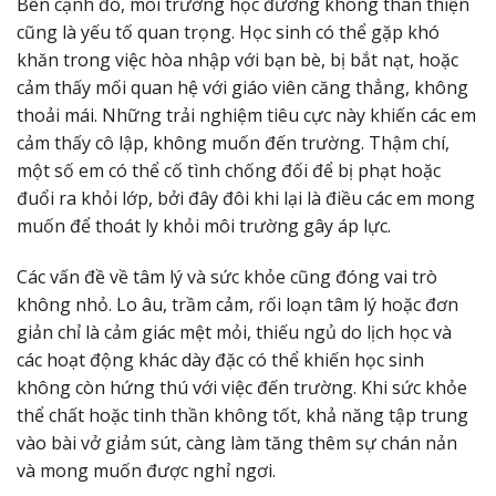
Bên cạnh đó, môi trường học đường không thân thiện
cũng là yếu tố quan trọng. Học sinh có thể gặp khó
khăn trong việc hòa nhập với bạn bè, bị bắt nạt, hoặc
cảm thấy mối quan hệ với giáo viên căng thẳng, không
thoải mái. Những trải nghiệm tiêu cực này khiến các em
cảm thấy cô lập, không muốn đến trường. Thậm chí,
một số em có thể cố tình chống đối để bị phạt hoặc
đuổi ra khỏi lớp, bởi đây đôi khi lại là điều các em mong
muốn để thoát ly khỏi môi trường gây áp lực.
Các vấn đề về tâm lý và sức khỏe cũng đóng vai trò
không nhỏ. Lo âu, trầm cảm, rối loạn tâm lý hoặc đơn
giản chỉ là cảm giác mệt mỏi, thiếu ngủ do lịch học và
các hoạt động khác dày đặc có thể khiến học sinh
không còn hứng thú với việc đến trường. Khi sức khỏe
thể chất hoặc tinh thần không tốt, khả năng tập trung
vào bài vở giảm sút, càng làm tăng thêm sự chán nản
và mong muốn được nghỉ ngơi.