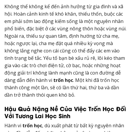
Không thể không kể đến ảnh hưởng từ gia đình và xã
hội. Hoàn cảnh kinh tế khó khăn, thiếu thốn, buộc các
em phải sớm lao động kiếm sống là một nguyên nhân
phổ biến, đặc biệt ở các vùng nông thôn hoặc vùng núi.
Ngoài ra, thiếu sự quan tâm, định hướng từ cha mẹ,
hoặc ngược lại, cha mẹ đặt quá nhiều kỳ vọng mà
không lắng nghe con cái cũng có thể đẩy các em vào
tình trạng bế tắc. Yếu tố bạn bè xấu rủ rê, lôi kéo tham
gia vào các trò chơi điện tử, cờ bạc, hoặc những hoạt
động giải trí không lành mạnh cũng là con đường dễ
dàng dẫn đến hành vi
trốn học
. Một khi đã trốn học
thành công một lần, sẽ có lần thứ hai, thứ ba và dần
dần trở thành thói quen khó bỏ.
Hậu Quả Nặng Nề Của Việc Trốn Học Đối
Với Tương Lai Học Sinh
Hành vi
trốn học
, dù xuất phát từ bất kỳ nguyên nhân