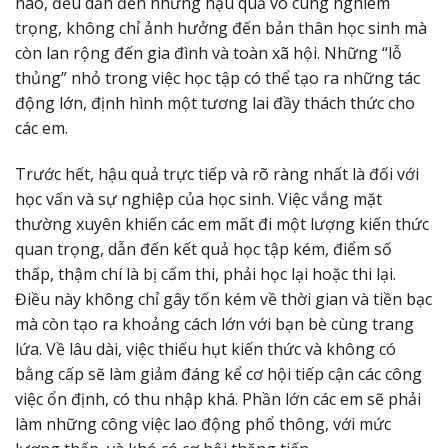
nào, đều dẫn đến những hậu quả vô cùng nghiêm
trọng, không chỉ ảnh hưởng đến bản thân học sinh mà
còn lan rộng đến gia đình và toàn xã hội. Những “lỗ
thủng” nhỏ trong việc học tập có thể tạo ra những tác
động lớn, định hình một tương lai đầy thách thức cho
các em.
Trước hết, hậu quả trực tiếp và rõ ràng nhất là đối với
học vấn và sự nghiệp của học sinh. Việc vắng mặt
thường xuyên khiến các em mất đi một lượng kiến thức
quan trọng, dẫn đến kết quả học tập kém, điểm số
thấp, thậm chí là bị cấm thi, phải học lại hoặc thi lại.
Điều này không chỉ gây tốn kém về thời gian và tiền bạc
mà còn tạo ra khoảng cách lớn với bạn bè cùng trang
lứa. Về lâu dài, việc thiếu hụt kiến thức và không có
bằng cấp sẽ làm giảm đáng kể cơ hội tiếp cận các công
việc ổn định, có thu nhập khá. Phần lớn các em sẽ phải
làm những công việc lao động phổ thông, với mức