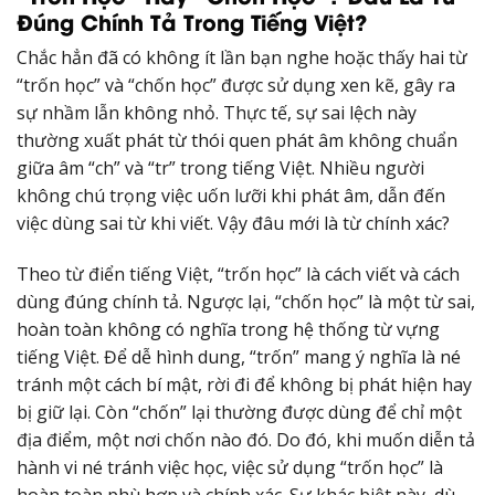
Đúng Chính Tả Trong Tiếng Việt?
Chắc hẳn đã có không ít lần bạn nghe hoặc thấy hai từ
“trốn học” và “chốn học” được sử dụng xen kẽ, gây ra
sự nhầm lẫn không nhỏ. Thực tế, sự sai lệch này
thường xuất phát từ thói quen phát âm không chuẩn
giữa âm “ch” và “tr” trong tiếng Việt. Nhiều người
không chú trọng việc uốn lưỡi khi phát âm, dẫn đến
việc dùng sai từ khi viết. Vậy đâu mới là từ chính xác?
Theo từ điển tiếng Việt, “trốn học” là cách viết và cách
dùng đúng chính tả. Ngược lại, “chốn học” là một từ sai,
hoàn toàn không có nghĩa trong hệ thống từ vựng
tiếng Việt. Để dễ hình dung, “trốn” mang ý nghĩa là né
tránh một cách bí mật, rời đi để không bị phát hiện hay
bị giữ lại. Còn “chốn” lại thường được dùng để chỉ một
địa điểm, một nơi chốn nào đó. Do đó, khi muốn diễn tả
hành vi né tránh việc học, việc sử dụng “trốn học” là
hoàn toàn phù hợp và chính xác. Sự khác biệt này, dù