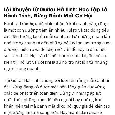
Lời Khuyên Từ Guitar Hà Tĩnh: Học Tập Là
Hành Trình, Đừng Đánh Mất Cơ Hội
Hành vi
trốn học
, dù nhìn nhận ở khía cạnh nào, cũng
là một con đường tiềm ẩn nhiều rủi ro và tác động tiêu
cực đến tương lai của mỗi cá nhân. Từ những nhầm lẫn
nhỏ trong chính tả đến những hệ lụy lớn lao trong cuộc
đời, việc hiểu rõ và đối diện với vấn đề này là điều hết
sức cần thiết. Học tập là một hành trình dài, đòi hỏi sự
kiên trì, nỗ lực và đôi khi là sự hỗ trợ rất lớn từ những
người xung quanh.
Tại Guitar Hà Tĩnh, chúng tôi luôn tin rằng mỗi cá nhân
đều xứng đáng có được một nền tảng giáo dục vững
chắc để phát triển toàn diện. Đừng vì những áp lực
nhất thời, những cám dỗ bên ngoài hay những khó
khăn hiện tại mà đánh mất đi cơ hội quý giá để kiến tạo
một tương lai tươi sáng hơn. Hãy mạnh dạn chia sẻ