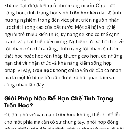
không đạt được kết quả như mong muốn. Ở góc độ
rộng hơn, tình trạng học sinh
trốn học
kéo dài sẽ ảnh
hưởng nghiêm trọng đến việc phát triển nguồn nhân
lực chất lượng cao của đất nước. Một xã hội với tỷ lệ
người trẻ thiếu kiến thức, kỹ năng sẽ khó có thể cạnh
tranh và phát triển bền vững. Nghiên cứu xã hội học về
tội phạm còn chỉ ra rằng, tình trạng tội phạm ở nhóm
thất học hoặc học vấn thấp thường cao hơn, do những
hạn chế về nhận thức và khả năng kiếm sống hợp
pháp. Vì vậy,
trốn học
không chỉ là vấn đề của cá nhân
mà là một lỗ hổng lớn cần được xã hội quan tâm và
cùng nhau lấp đầy.
Giải Pháp Nào Để Hạn Chế Tình Trạng
Trốn Học?
Để đối phó với vấn nạn
trốn học
, không thể chỉ đổ lỗi
cho một phía mà cần có sự chung tay, phối hợp đồng
bộ từ nhiều cấp độ: gia đình, nhà trường và toàn xã hội.